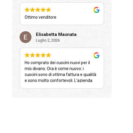
Ottimo venditore
Elisabetta Masnata
Luglio 2, 2026
Ho comprato dei cuscini nuovi per il
mio divano. Ora è come nuovo: i
cuscini sono di ottima fattura e qualità
e sono molto confortevoli. L'azienda
ha provveduto ad evadere l'ordine in
tempi ridottissimi; la consegna è stata
puntuale; il confezionamento del
prodotto denota la cura che l'azienda
riserva ad uno azione.
Sono del tutto soddisfatta e ringrazio.