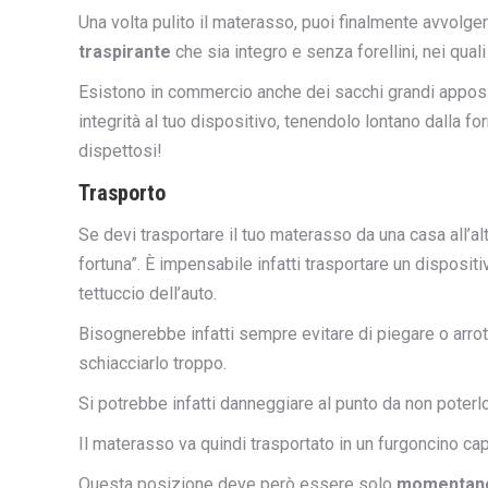
Una volta pulito il materasso, puoi finalmente avvolgerl
traspirante
che sia integro e senza forellini, nei quali
Esistono in commercio anche dei sacchi grandi appositi
integrità al tuo dispositivo, tenendolo lontano dalla f
dispettosi!
Trasporto
Se devi trasportare il tuo materasso da una casa all’alt
fortuna”. È impensabile infatti trasportare un disposit
tettuccio dell’auto.
Bisognerebbe infatti sempre evitare di piegare o arroto
schiacciarlo troppo.
Si potrebbe infatti danneggiare al punto da non poterlo 
Il materasso va quindi trasportato in un furgoncino ca
Questa posizione deve però essere solo
momentan