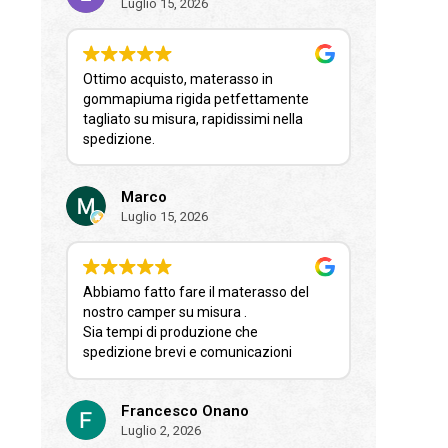
Luglio 15, 2026
Ottimo acquisto, materasso in
gommapiuma rigida petfettamente
tagliato su misura, rapidissimi nella
spedizione.
Marco
Luglio 15, 2026
Abbiamo fatto fare il materasso del
nostro camper su misura .
Sia tempi di produzione che
spedizione brevi e comunicazioni
sempre celeri.
Risultato ottimo comodissimo e
Francesco Onano
finalmente si dorme e riposa come
Luglio 2, 2026
pascià!