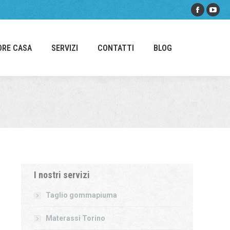
Facebo
You
page
pag
opens
ope
ORE CASA
SERVIZI
CONTATTI
BLOG
in
in
new
new
window
win
I nostri servizi
Taglio gommapiuma
Materassi Torino