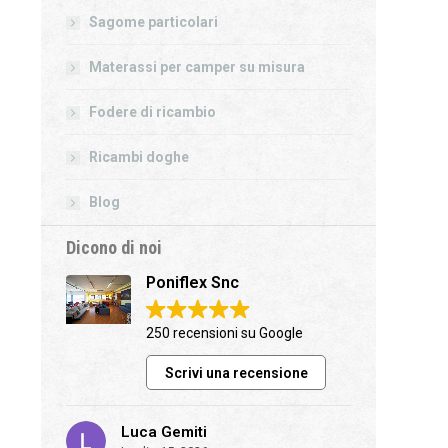
Sagome particolari
Materassi per camper su misura
Fodere di ricambio
Ricambi doghe
Blog
Dicono di noi
Poniflex Snc
250 recensioni su Google
Scrivi una recensione
Luca Gemiti