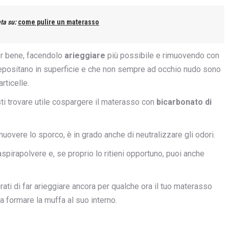
ta su:
come pulire un materasso
per bene, facendolo
arieggiare
più possibile e rimuovendo con
depositano in superficie e che non sempre ad occhio nudo sono
articelle.
i trovare utile cospargere il materasso con
bicarbonato di
uovere lo sporco, è in grado anche di neutralizzare gli odori.
 aspirapolvere e, se proprio lo ritieni opportuno, puoi anche
ati di far arieggiare ancora per qualche ora il tuo materasso
sa formare la muffa al suo interno.