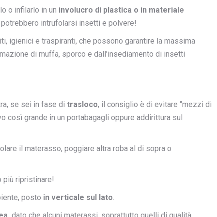
o o infilarlo in un
involucro di plastica o in materiale
 potrebbero intrufolarsi insetti e polvere!
, igienici e traspiranti, che possono garantire la massima
ormazione di muffa, sporco e dall’insediamento di insetti
ra, se sei in fase di
trasloco
, il consiglio è di evitare “mezzi di
ivo così grande in un portabagagli oppure addirittura sul
lare il materasso, poggiare altra roba al di sopra o
più ripristinare!
piente, posto
in verticale sul lato
.
ea,
dato che alcuni materassi, soprattutto quelli di qualità