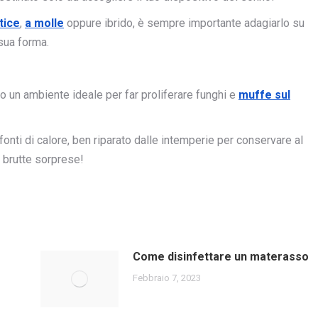
ttice
,
a molle
oppure ibrido, è sempre importante adagiarlo su
 sua forma.
no un ambiente ideale per far proliferare funghi e
muffe sul
fonti di calore, ben riparato dalle intemperie per conservare al
e brutte sorprese!
Come disinfettare un materasso
Febbraio 7, 2023