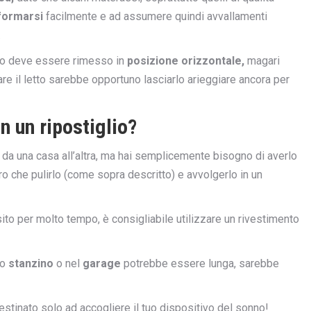
formarsi
facilmente e ad assumere quindi avvallamenti
.
sso deve essere rimesso in
posizione orizzontale,
magari
fare il letto sarebbe opportuno lasciarlo arieggiare ancora per
n un ripostiglio?
so da una casa all’altra, ma hai semplicemente bisogno di averlo
tro che pulirlo (come sopra descritto) e avvolgerlo in un
to per molto tempo, è consigliabile utilizzare un rivestimento
lo
stanzino
o nel
garage
potrebbe essere lunga, sarebbe
stinato solo ad accogliere il tuo dispositivo del sonno!