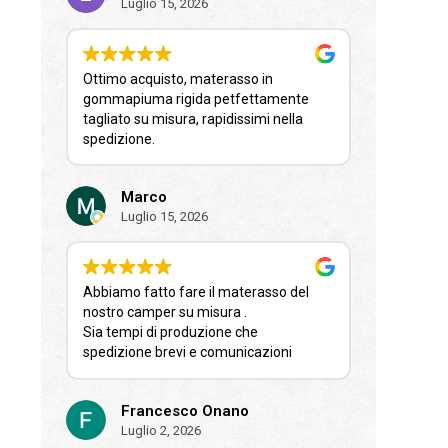
Luglio 15, 2026
Ottimo acquisto, materasso in
gommapiuma rigida petfettamente
tagliato su misura, rapidissimi nella
spedizione.
Marco
Luglio 15, 2026
Abbiamo fatto fare il materasso del
nostro camper su misura .
Sia tempi di produzione che
spedizione brevi e comunicazioni
sempre celeri.
Risultato ottimo comodissimo e
Francesco Onano
finalmente si dorme e riposa come
Luglio 2, 2026
pascià!