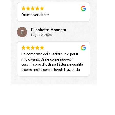
Ottimo venditore
Elisabetta Masnata
Luglio 2, 2026
Ho comprato dei cuscini nuovi per il
mio divano. Ora è come nuovo: i
cuscini sono di ottima fattura e qualità
e sono molto confortevoli. L'azienda
ha provveduto ad evadere l'ordine in
tempi ridottissimi; la consegna è stata
puntuale; il confezionamento del
prodotto denota la cura che l'azienda
riserva ad uno azione.
Sono del tutto soddisfatta e ringrazio.