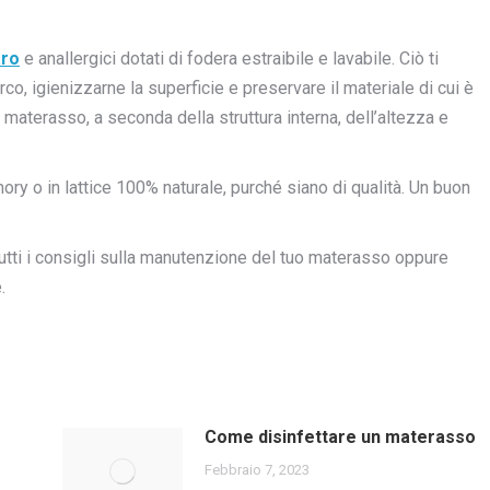
aro
e anallergici dotati di fodera estraibile e lavabile. Ciò ti
rco, igienizzarne la superficie e preservare il materiale di cui è
i materasso, a seconda della struttura interna, dell’altezza e
mory o in lattice 100% naturale, purché siano di qualità. Un buon
utti i consigli sulla manutenzione del tuo materasso oppure
.
Come disinfettare un materasso
Febbraio 7, 2023