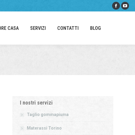
Facebo
You
page
pag
opens
ope
ORE CASA
SERVIZI
CONTATTI
BLOG
in
in
new
new
window
win
I nostri servizi
Taglio gommapiuma
Materassi Torino