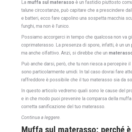
La
muffa sul materasso
è un fastidio piuttosto co
talune circostanze, può capitare che a prescindere dal m
e batteri, ecco fare capolino una sospetta macchia scur
funghi, ma non è l’unico.
Possiamo accorgerci in tempo che qualcosa non va già p
coprimaterasso. La presenza di spore, infatti, è un un 
ma anche olfattivo. Anzi, si direbbe che un
materasso
Può anche darsi, però, che tu non riesca a percepire i
sono particolarmente umidi. In tal caso dovrai fare att
raffreddore è possibile che il tuo materasso sia da so
In questo articolo vedremo quali sono le cause del p
e in che modo puoi prevenire la comparsa della muffa n
corretta sanificazione del tuo materasso.
Continua a leggere.
Muffa sul materasso: perché è