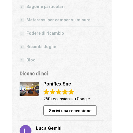
Sagome particolari
Materassi per camper su misura
Fodere di ricambio
Ricambi doghe
Blog
Dicono di noi
Poniflex Snc
250 recensioni su Google
Scrivi una recensione
Luca Gemiti