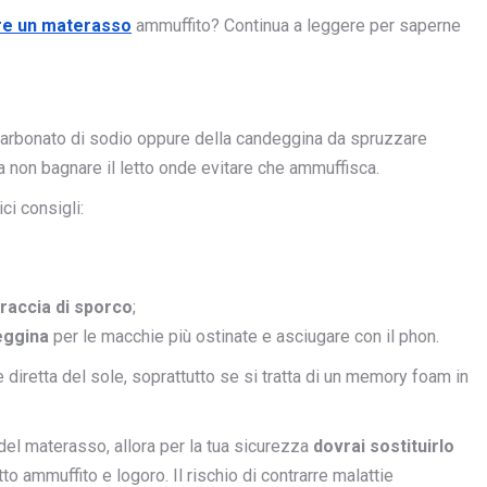
lire un materasso
ammuffito? Continua a leggere per saperne
icarbonato di sodio oppure della candeggina da spruzzare
 a non bagnare il letto onde evitare che ammuffisca.
i consigli:
raccia di sporco
;
eggina
per le macchie più ostinate e asciugare con il phon.
e diretta del sole, soprattutto se si tratta di un memory foam in
 del materasso, allora per la tua sicurezza
dovrai sostituirlo
etto ammuffito e logoro. Il rischio di contrarre malattie