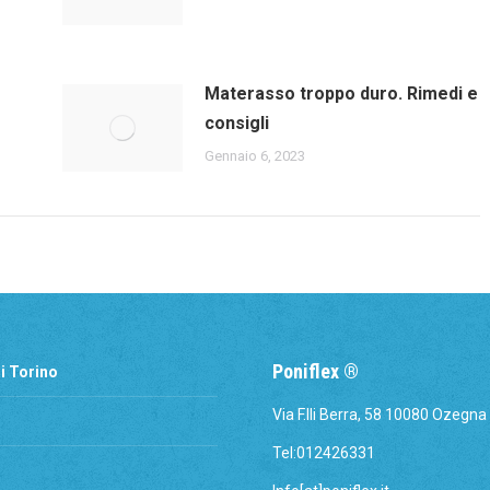
Materasso troppo duro. Rimedi e
consigli
Gennaio 6, 2023
Poniflex ®
i Torino
Via F.lli Berra, 58 10080 Ozegna
Tel:012426331