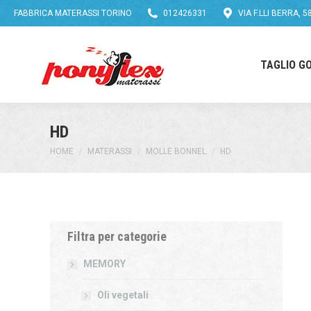
FABBRICA MATERASSI TORINO
012426331
VIA F.LLI BERRA, 
TAGLIO G
HD
You are here:
HOME
MATERASSI
MOLLE BONNEL
HD
Filtra per categorie
MEMORY
Oli vegetali