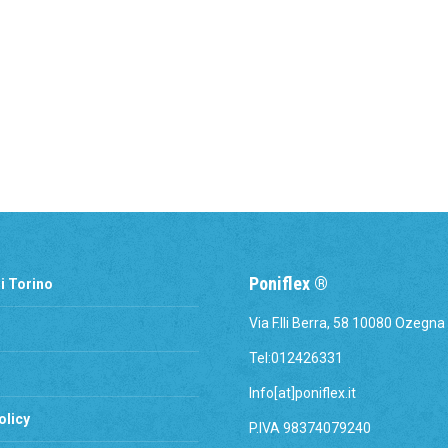
Poniflex ®
i Torino
Via F.lli Berra, 58 10080 Ozegna
Tel:012426331
Info[at]poniflex.it
olicy
P.IVA 98374079240