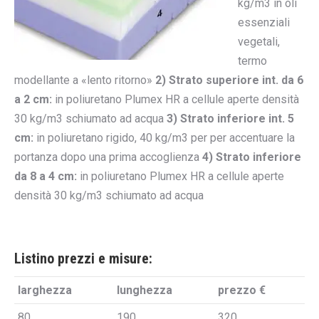
kg/m3 in oli
essenziali
vegetali,
termo
modellante a «lento ritorno»
2) Strato superiore int. da 6
a 2 cm:
in poliuretano Plumex HR a cellule aperte densità
30 kg/m3 schiumato ad acqua
3) Strato inferiore int. 5
cm:
in poliuretano rigido, 40 kg/m3 per per accentuare la
portanza dopo una prima accoglienza
4) Strato inferiore
da 8 a 4 cm:
in poliuretano Plumex HR a cellule aperte
densità 30 kg/m3 schiumato ad acqua
Listino prezzi e misure:
larghezza
lunghezza
prezzo €
80
190
320