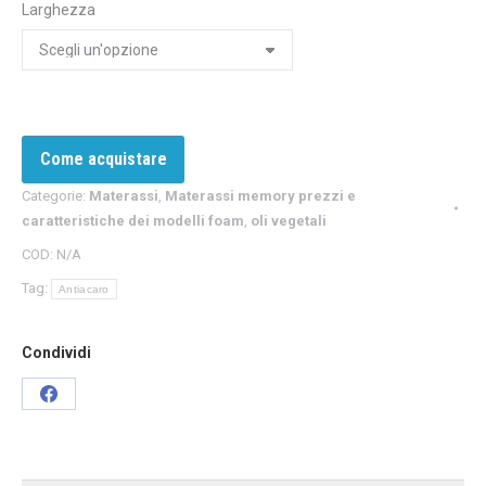
Larghezza
Come acquistare
Categorie:
Materassi
,
Materassi memory prezzi e
caratteristiche dei modelli foam
,
oli vegetali
COD:
N/A
Tag:
Antiacaro
Condividi
Share
on
Facebook