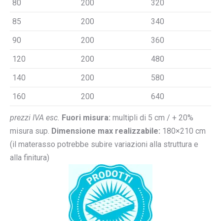
80
200
320
85
200
340
90
200
360
120
200
480
140
200
580
160
200
640
prezzi IVA esc.
Fuori misura:
multipli di 5 cm / + 20%
misura sup.
Dimensione max realizzabile:
180×210 cm
(il materasso potrebbe subire variazioni alla struttura e
alla finitura)