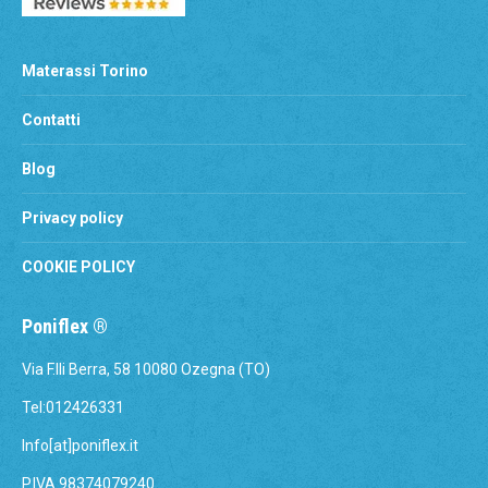
Materassi Torino
Contatti
Blog
Privacy policy
COOKIE POLICY
Poniflex ®
Via F.lli Berra, 58 10080 Ozegna (TO)
Tel:012426331
Info[at]poniflex.it
P.IVA 98374079240