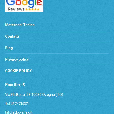
Materassi Torino
Contatti
Blog
Privacy policy
COOKIE POLICY
Poniflex ®
Via F.lli Berra, 58 10080 Ozegna (TO)
Tel:012426331
Info[at]poniflex.it