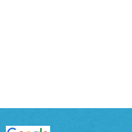
Bio Relax motorizzata
A partire da:
735.00
€