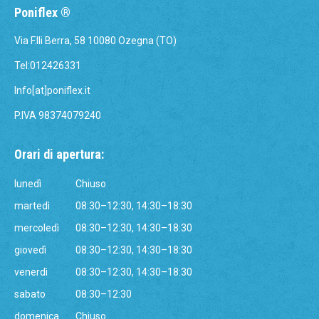
Poniflex ®
Via F.lli Berra, 58 10080 Ozegna (TO)
Tel:012426331
Info[at]poniflex.it
P.IVA 98374079240
Orari di apertura:
lunedì
Chiuso
martedì
08:30–12:30, 14:30–18:30
mercoledì
08:30–12:30, 14:30–18:30
giovedì
08:30–12:30, 14:30–18:30
venerdì
08:30–12:30, 14:30–18:30
sabato
08:30–12:30
domenica
Chiuso